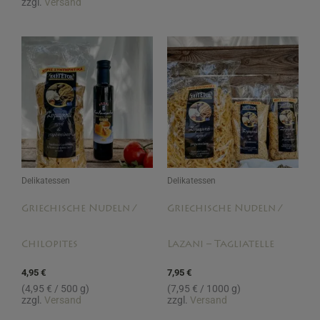
zzgl.
Versand
Delikatessen
Delikatessen
Griechische Nudeln /
Griechische Nudeln /
Chilopites
Lazani – Tagliatelle
4,95
€
7,95
€
(
4,95
€
/ 500 g)
(
7,95
€
/ 1000 g)
zzgl.
Versand
zzgl.
Versand