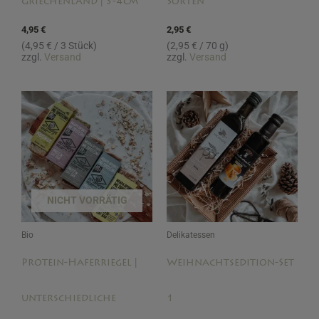
Griechenland | 3-4cm
Sorten
4,95
€
2,95
€
(
4,95
€
/ 3 Stück)
(
2,95
€
/ 70 g)
zzgl.
Versand
zzgl.
Versand
Ursprünglicher
Aktueller
Preis
Preis
war:
ist:
21,90 €
19,95 €.
NICHT VORRÄTIG
Bio
Delikatessen
Protein-Haferriegel |
Weihnachtsedition-Set
unterschiedliche
1