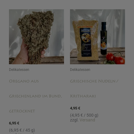
Delikatessen
Delikatessen
Oregano aus
Griechische Nudeln /
Griechenland im Bund,
Kritharaki
4,95
€
getrocknet
(
4,95
€
/ 500 g)
zzgl.
Versand
6,95
€
(
6,95
€
/ 45 g)