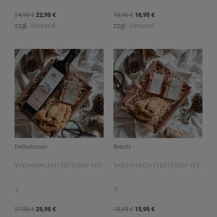
24,90
€
22,95
€
18,90
€
16,95
€
zzgl.
Versand
zzgl.
Versand
Ursprünglicher
Aktueller
Ursprünglicher
Aktueller
Preis
Preis
Preis
Preis
war:
ist:
war:
ist:
27,85 €
25,95 €.
18,85 €
15,95 €.
Delikatessen
Beauty
Weihnachtsedition-Set
Weihnachtsedition-Set
4
5
27,85
€
25,95
€
18,85
€
15,95
€