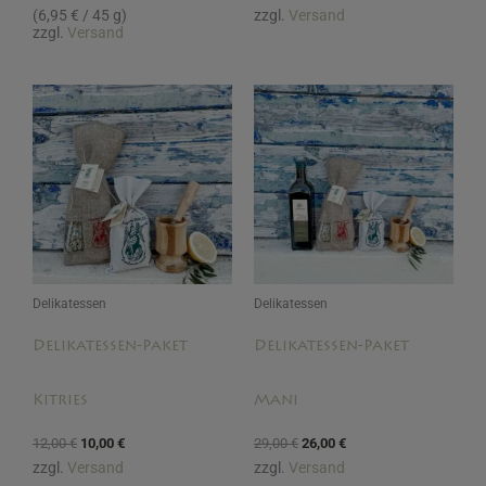
(
6,95
€
/ 45 g)
zzgl.
Versand
zzgl.
Versand
Ursprünglicher
Aktueller
Ursprünglicher
Aktueller
Preis
Preis
Preis
Preis
war:
ist:
war:
ist:
12,00 €
10,00 €.
29,00 €
26,00 €.
Delikatessen
Delikatessen
Delikatessen-Paket
Delikatessen-Paket
Kitries
Mani
12,00
€
10,00
€
29,00
€
26,00
€
zzgl.
Versand
zzgl.
Versand