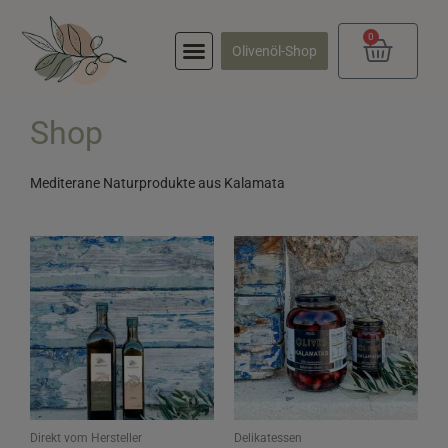
Zum
Inhalt
0
springen
Waren
Olivenöl-Shop
Shop
Mediterane Naturprodukte aus Kalamata
Preisspanne:
Preisspanne:
12,95 €
6,95 €
bis
bis
94,95 €
18,95 €
Direkt vom Hersteller
Delikatessen