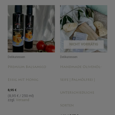
Ursprünglicher
Aktueller
Preis
Preis
war:
ist:
4,50 €
3,95 €.
NICHT VORRÄTIG
Delikatessen
Delikatessen
Premium Balsamico
Handmade Olivenöl-
Essig mit Honig
Seife | Palmölfrei |
8,95
€
unterschiedliche
(
8,95
€
/ 250 ml)
zzgl.
Versand
Sorten