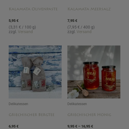
Kalamata Olivenpaste
Kalamata Meersalz
5,95
€
7,95
€
(
3,31
€
/ 100 g)
(
7,95
€
/ 400 g)
zzgl.
Versand
zzgl.
Versand
Preisspanne:
9,95 €
bis
16,95 €
Delikatessen
Delikatessen
Griechischer Bergtee
Griechischer Honig
6,95
€
9,95
€
–
16,95
€