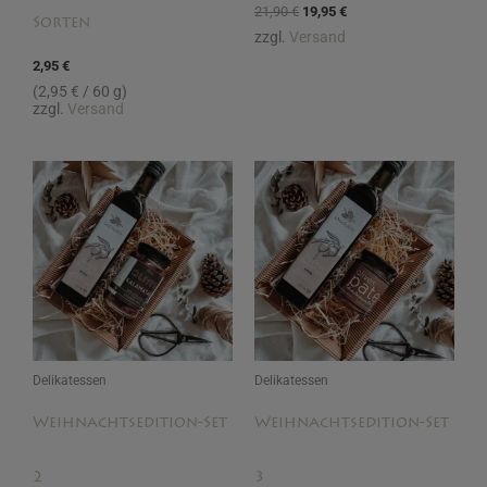
21,90
€
19,95
€
Sorten
zzgl.
Versand
2,95
€
(
2,95
€
/ 60 g)
zzgl.
Versand
Ursprünglicher
Aktueller
Ursprünglicher
Aktueller
Preis
Preis
Preis
Preis
war:
ist:
war:
ist:
24,90 €
22,95 €.
18,90 €
16,95 €.
Delikatessen
Delikatessen
Weihnachtsedition-Set
Weihnachtsedition-Set
2
3