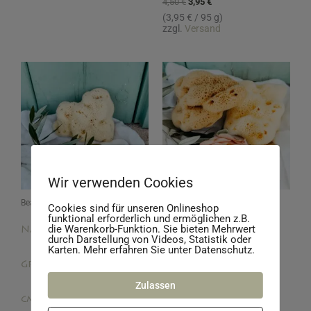
4,50
€
3,95
€
(
3,95
€
/ 95 g)
zzgl.
Versand
NICHT VORRÄTIG
Wir verwenden Cookies
Beauty
Beauty
Cookies sind für unseren Onlineshop
funktional erforderlich und ermöglichen z.B.
die Warenkorb-Funktion. Sie bieten Mehrwert
Naturschwamm aus
Naturschwamm aus
durch Darstellung von Videos, Statistik oder
Karten. Mehr erfahren Sie unter Datenschutz.
Griechenland | 10-11
Griechenland | 11-12
Zulassen
cm
cm | Natur