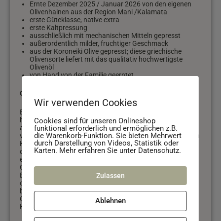
Ernte Dezember 2025 / Januar 2026 von den eigenen
Olivenhainen aus der Region Mani /Kalamata
erste Güteklasse, native extra
erste Kaltpressung
ausschließlich mit mechanischen Mitteln gepresst
außerordentlich milder, fruchtiger Geschmack
aus der Koroneiki Olive gepresst; diese griechische
Olivensorte liefert mit das qualitativ hochwertigste
Olivenöl
von Hand von der Familie geerntet
Olivenöl ist nicht gleich Olivenöl!
Wir verwenden Cookies
Bei der Bezeichnung „extra vergine“ oder „natives“ Olivenöl
handelt es sich um hochwertige kaltgepresste Öle bzw. Öle
Cookies sind für unseren Onlineshop
funktional erforderlich und ermöglichen z.B.
aus erster Pressung. Man erkennt ein gutes, wenig
die Warenkorb-Funktion. Sie bieten Mehrwert
verarbeitetes Olivenöl auch daran, dass es bei Kälte, z.B. im
durch Darstellung von Videos, Statistik oder
Kühlschrank, ausflockt. Das ist ein Hinweis darauf, dass
Karten. Mehr erfahren Sie unter Datenschutz.
das Öl möglichst wenig verarbeitet wurde. Die Qualität
eines Olivenöls kann man nur schwer an der Farbe und des
Geschmacks fest machen, denn je nach Olivenart,
Erntezeitpunkt und Region kann ein Olivenöl intensiv grün
Zulassen
oder eher hell sein, ebenso der Geschmack kann von mild
bis fast bitter schwanken. Unser Öl stammt von unseren
Olivenhainen, die wir in fünfter Generation bewirtschaften.
Ablehnen
Kalamata liegt im Süden des Peloponnes.