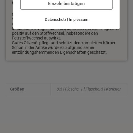
Warum ist Olivenöl so wertvoll?
Einzeln bestätigen
Natives Olivenöl liefert reichlich Chlorophyll, fettlösliche
Vitamine und einen hohen Anteil (ca. 75 %) an einfach
|
Datenschutz
Impressum
ungesättigten Fettsäuren (Omega-9-Fettsäure). Die
Inhaltsstoffe tragen dazu bei, dass sich Olivenöl insgesamt
positiv auf den Stoffwechsel, insbesondere den
Fettstoffwechsel auswirkt.
Gutes Olivenöl pflegt und schützt den kompletten Körper.
Schon in der Antike wurde es aufgrund seiner
entzündungshemmenden Eigenschaften geschätzt.
Größen
0,5 l Flasche, 1 l Flasche, 5 l Kanister