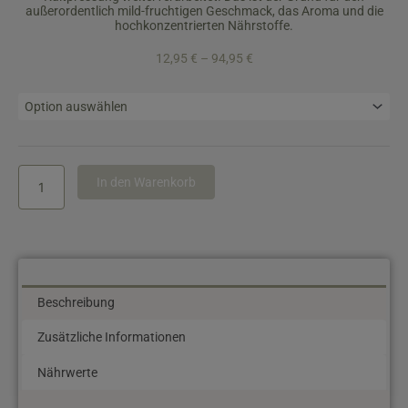
außerordentlich mild-fruchtigen Geschmack, das Aroma und die
hochkonzentrierten Nährstoffe.
Preisspanne:
12,95
€
–
94,95
€
12,95 €
bis
Lagoudis
94,95 €
natives
Olivenöl
extra
-
Ernte
Alternative:
Dez.
In den Warenkorb
2025-
Jan.2026
Menge
Beschreibung
Zusätzliche Informationen
Nährwerte