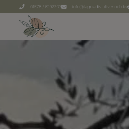
Zum
01578 / 6292307
info@lagoudis-olivenoel.de
Inhalt
springen