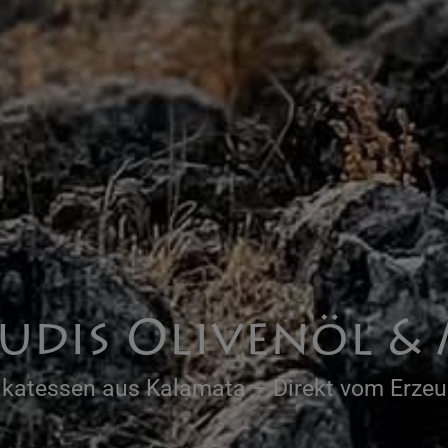
udis Olivenöl &
ikatessen aus Kalamata – Direkt vom Erzeu