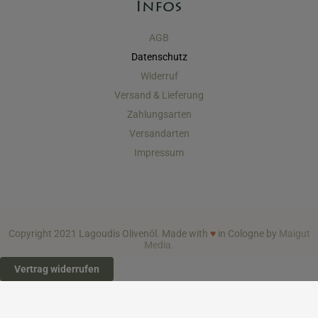
Infos
AGB
Datenschutz
Widerruf
Versand & Lieferung
Zahlungsarten
Versandarten
Impressum
Copyright 2021 Lagoudis Olivenöl. Made with
♥
in Cologne by
Maigut
Media
.
Vertrag widerrufen