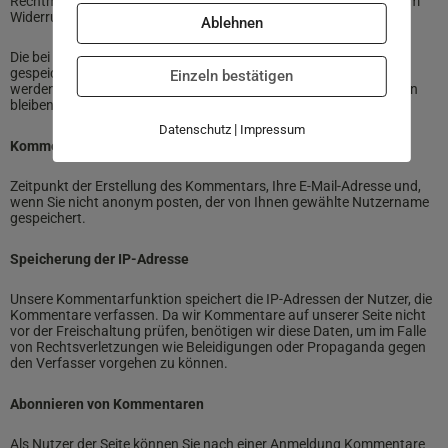
Rechtmäßigkeit der bereits erfolgten Datenverarbeitung bleibt vom
Widerruf unberührt.
Ablehnen
Die bei der Registrierung erfassten Daten werden von uns
gespeichert, solange Sie auf unserer Website registriert sind und
Einzeln bestätigen
werden anschließend gelöscht. Gesetzliche Aufbewahrungsfristen
bleiben unberührt.
|
Datenschutz
Impressum
Kommentarfunktion auf dieser Website
Zeitpunkt der Erstellung des Kommentars, Ihre E-Mail-Adresse und,
wenn Sie nicht anonym posten, der von Ihnen gewählte Nutzername
gespeichert.
Speicherung der IP-Adresse
Unsere Kommentarfunktion speichert die IP-Adressen der Nutzer, die
Kommentare verfassen. Da wir Kommentare auf unserer Seite nicht
vor der Freischaltung prüfen, benötigen wir diese Daten, um im Falle
von Rechtsverletzungen wie Beleidigungen oder Propaganda gegen
den Verfasser vorgehen zu können.
Abonnieren von Kommentaren
Als Nutzer der Seite können Sie nach einer Anmeldung Kommentare